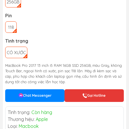
256GB
Pin
118
Tình trạng
CÓ XƯỚC
MacBook Pro 2017 13 inch i5 RAM 16GB SSD 256GB, màu Gray, không
Touch Bar, ngoại hình có xước, pin sạc 118 lần. Máy đi kèm sạc và
cáp, phù hợp cho khách cần laptop gọn nhẹ, cấu hình ổn định và sử
dụng tốt cho công việc lẫn học tập.
Chat Messenger
Gọi Hotline
Tình trạng:
Còn hàng
Thương hiệu:
Apple
Loại:
Macbook