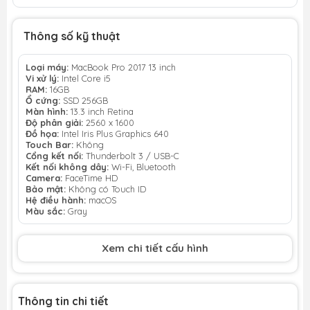
Thông số kỹ thuật
Loại máy:
MacBook Pro 2017 13 inch
Vi xử lý:
Intel Core i5
RAM:
16GB
Ổ cứng:
SSD 256GB
Màn hình:
13.3 inch Retina
Độ phân giải:
2560 x 1600
Đồ họa:
Intel Iris Plus Graphics 640
Touch Bar:
Không
Cổng kết nối:
Thunderbolt 3 / USB-C
Kết nối không dây:
Wi-Fi, Bluetooth
Camera:
FaceTime HD
Bảo mật:
Không có Touch ID
Hệ điều hành:
macOS
Màu sắc:
Gray
Xem chi tiết cấu hình
Thông tin chi tiết