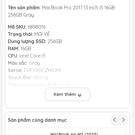
Tên sản phẩm:
MacBook Pro 2017 13 inch i5 16GB
256GB Gray
Mã SKU:
6898016
Trạng thái:
MỚI VỀ
Dung lượng SSD:
256GB
RAM:
16GB
CPU:
Intel Core i5
Màu sắc:
Gray
Serial:
FVFYV0CZHV2H
Touch Bar:
Không
Tình trạng ngoại hình:
Xước
Phụ kiện đi kèm:
Sạc + Cáp
Xem thêm
Giá bán:
39.000¥
Số lần sạc pin:
118 lần
Ghi chú tình trạng:
Có xước
Sản phẩm cùng danh mục
MacBook Air M3 (2023)