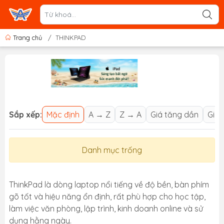
Trang chủ
/
THINKPAD
Sắp xếp:
Mặc định
A → Z
Z → A
Giá tăng dần
Giá 
Danh mục trống
ThinkPad là dòng laptop nổi tiếng về độ bền, bàn phím
gõ tốt và hiệu năng ổn định, rất phù hợp cho học tập,
làm việc văn phòng, lập trình, kinh doanh online và sử
dụng hằng ngày.