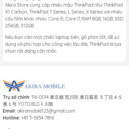
Akira Store cung cấp nhiều mẫu ThinkPad như ThinkPad
X1 Carbon, ThinkPad T Series, L Series, X Series với nhiều
cấu hình khác nhau: Core i5, Core i7, RAM 8GB, 16GB, SSD
256GB, 512GB.
Nếu bạn cần một chiếc laptop bền, gõ phím tốt, dễ sử
dụng và phù hợp cho công việc lâu dài, ThinkPad là lựa
chọn rất đáng cân nhắc
Trụ sở chính:
116-0014 東京都 荒川区 東日暮里 ５丁目４５
番１号 YOTO.BLD II ３階
Email:
akiramobile123@gmail.com
Hotline:
+81 3-5834-7816