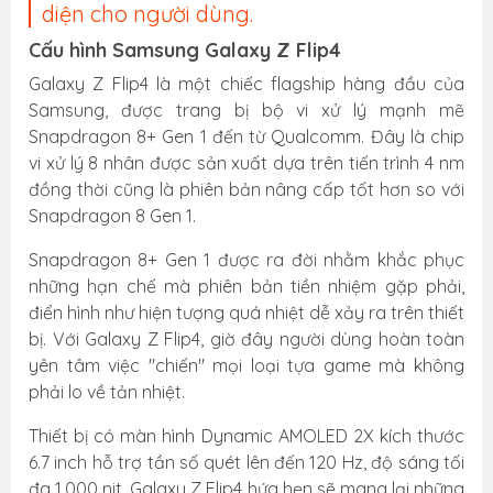
diện cho người dùng.
Cấu hình Samsung Galaxy Z Flip4
Galaxy Z Flip4 là một chiếc flagship hàng đầu của
Samsung, được trang bị bộ vi xử lý mạnh mẽ
Snapdragon 8+ Gen 1 đến từ Qualcomm. Đây là chip
vi xử lý 8 nhân được sản xuất dựa trên tiến trình 4 nm
đồng thời cũng là phiên bản nâng cấp tốt hơn so với
Snapdragon 8 Gen 1.
Snapdragon 8+ Gen 1 được ra đời nhằm khắc phục
những hạn chế mà phiên bản tiền nhiệm gặp phải,
điển hình như hiện tượng quá nhiệt dễ xảy ra trên thiết
bị. Với Galaxy Z Flip4, giờ đây người dùng hoàn toàn
yên tâm việc "chiến" mọi loại tựa game mà không
phải lo về tản nhiệt.
Thiết bị có màn hình Dynamic AMOLED 2X kích thước
6.7 inch hỗ trợ tần số quét lên đến 120 Hz, độ sáng tối
đa 1.000 nit, Galaxy Z Flip4 hứa hẹn sẽ mang lại những