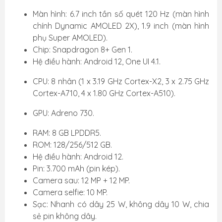
Màn hình: 6.7 inch tần số quét 120 Hz (màn hình
chính Dynamic AMOLED 2X), 1.9 inch (màn hình
phụ Super AMOLED).
Chip: Snapdragon 8+ Gen 1.
Hệ điều hành: Android 12, One UI 4.1.
CPU: 8 nhân (1 x 3.19 GHz Cortex-X2, 3 x 2.75 GHz
Cortex-A710, 4 x 1.80 GHz Cortex-A510).
GPU: Adreno 730.
RAM: 8 GB LPDDR5.
ROM: 128/256/512 GB.
Hệ điều hành: Android 12.
Pin: 3.700 mAh (pin kép).
Camera sau: 12 MP + 12 MP.
Camera selfie: 10 MP.
Sạc: Nhanh có dây 25 W, không dây 10 W, chia
sẻ pin không dây.