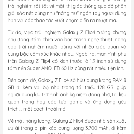
trải nghiệm rất tốt về mặt thị giác thông qua độ phân
giải sắc nét cũng như "nâng niu" ngón tay người dùng
hơn với các thao tác vuốt chạm diễn ra mượt mà.
Từ đó, việc trải nghiệm Galaxy Z Flip4 tưởng chừng
như đang đắm chìm vào bức tranh nghệ thuật, nâng
cao trải nghiệm người dùng với nhiều giác quan và
cung bậc cảm xúc khác nhau. Ngoài ra, màn hình phụ
trên Galaxy Z Flip4 có kích thước là 1.9 inch sử dụng
tấm nền Super AMOLED 60 Hz cùng rất nhiều tiện ích.
Bên cạnh đó, Galaxy Z Flip4 sở hữu dung lượng RAM 8
GB đi kèm với bộ nhớ trong tối thiểu 128 GB, giúp
người dùng lưu trữ hình ảnh kỷ niệm đáng nhớ, tài liệu
quan trọng hay các tựa game và ứng dụng yêu
thích,... một cách thoải mái.
Về mặt năng lượng, Galaxy Z Flip4 được nhà sản xuất
ưu ái trang bị pin kép dung lượng 3.700 mAh, đi kèm