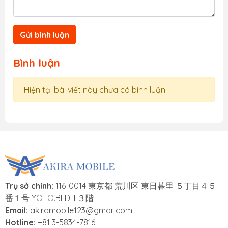
Gửi bình luận
Bình luận
Hiện tại bài viết này chưa có bình luận.
Trụ sở chính:
116-0014 東京都 荒川区 東日暮里 ５丁目４５
番１号 YOTO.BLD II ３階
Email:
akiramobile123@gmail.com
Hotline:
+81 3-5834-7816