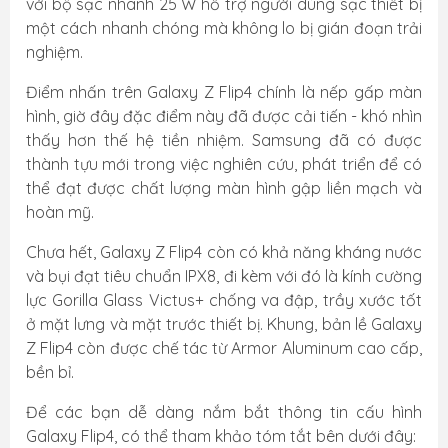
với bộ sạc nhanh 25 W hỗ trợ người dùng sạc thiết bị
một cách nhanh chóng mà không lo bị gián đoạn trải
nghiệm.
Điểm nhấn trên Galaxy Z Flip4 chính là nếp gấp màn
hình, giờ đây đặc điểm này đã được cải tiến - khó nhìn
thấy hơn thế hệ tiền nhiệm. Samsung đã có được
thành tựu mới trong việc nghiên cứu, phát triển để có
thể đạt được chất lượng màn hình gập liền mạch và
hoàn mỹ.
Chưa hết, Galaxy Z Flip4 còn có khả năng kháng nước
và bụi đạt tiêu chuẩn IPX8, đi kèm với đó là kính cường
lực Gorilla Glass Victus+ chống va đập, trầy xước tốt
ở mặt lưng và mặt trước thiết bị. Khung, bản lề Galaxy
Z Flip4 còn được chế tác từ Armor Aluminum cao cấp,
bền bỉ.
Để các bạn dễ dàng nắm bắt thông tin cấu hình
Galaxy Flip4, có thể tham khảo tóm tắt bên dưới đây: