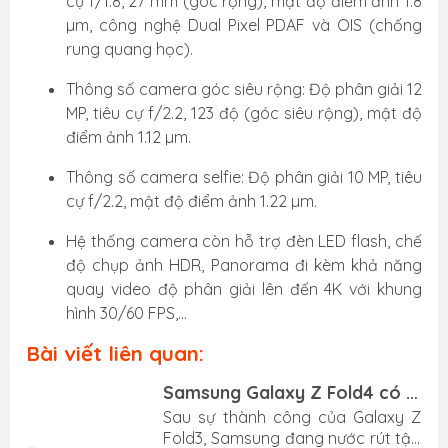
cự f/1.8, 27 mm (góc rộng), mật độ điểm ảnh 1.8
µm, công nghệ Dual Pixel PDAF và OIS (chống
rung quang học).
Thông số camera góc siêu rộng: Độ phân giải 12
MP, tiêu cự f/2.2, 123 độ (góc siêu rộng), mật độ
điểm ảnh 1.12 µm.
Thông số camera selfie: Độ phân giải 10 MP, tiêu
cự f/2.2, mật độ điểm ảnh 1.22 µm.
Hệ thống camera còn hỗ trợ đèn LED flash, chế
độ chụp ảnh HDR, Panorama đi kèm khả năng
quay video độ phân giải lên đến 4K với khung
hình 30/60 FPS,...
Bài viết liên quan:
Samsung Galaxy Z Fold4 có gì
mới? Tổng hợp thông tin
n
Sau sự thành công của Galaxy Z
Galaxy Z Fold4 trước thềm ra
3
Fold3, Samsung đang nước rút tập